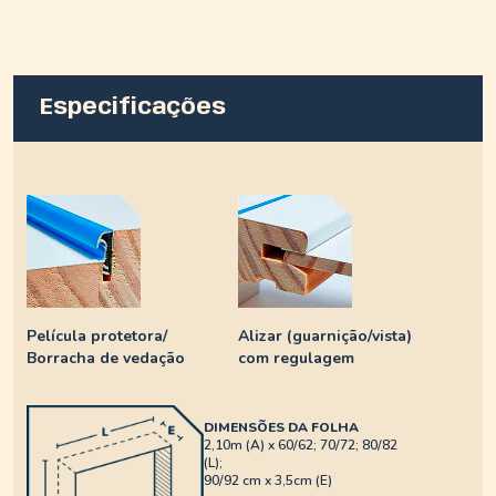
Especificações
Película protetora/
Alizar (guarnição/vista)
Borracha de vedação
com regulagem
DIMENSÕES DA FOLHA
2,10m (A) x 60/62; 70/72; 80/82
(L);
90/92 cm x 3,5cm (E)